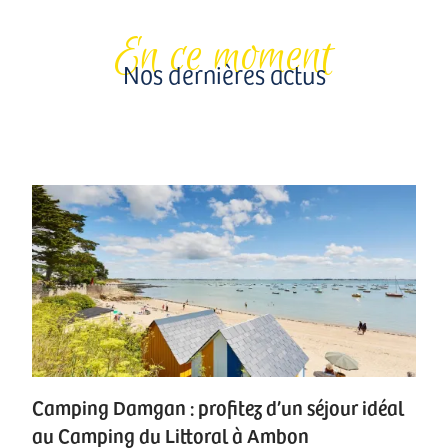
En ce moment
Nos dernières actus
Camping Damgan : profitez d’un séjour idéal
au Camping du Littoral à Ambon