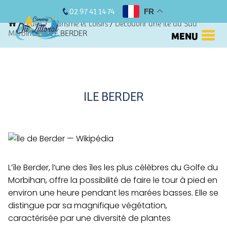
02 97 41 14 74
FR
Accueil
/
Tourisme et Loisirs
/
Découvrir une île du Sud
Morbihan
/
ILE BERDER
MENU
ILE BERDER
L’île Berder, l’une des îles les plus célèbres du Golfe du
Morbihan, offre la possibilité de faire le tour à pied en
environ une heure pendant les marées basses. Elle se
distingue par sa magnifique végétation,
caractérisée par une diversité de plantes