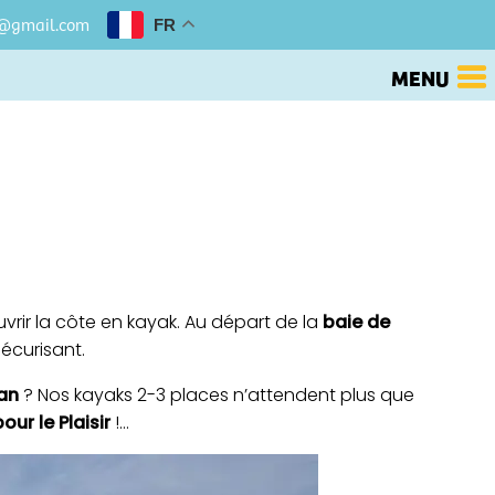
l@gmail.com
FR
MENU
rir la côte en kayak. Au départ de la
baie de
sécurisant.
an
? Nos kayaks 2-3 places n’attendent plus que
our le Plaisir
!…