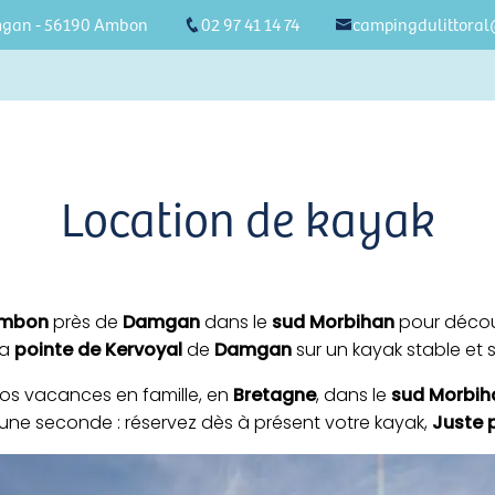
mgan - 56190 Ambon
02 97 41 14 74
campingdulittora
Location de kayak
mbon
près de
Damgan
dans le
sud Morbihan
pour découv
la
pointe de Kervoyal
de
Damgan
sur un kayak stable et 
vos vacances en famille, en
Bretagne
, dans le
sud Morbih
 une seconde : réservez dès à présent votre kayak,
Juste p